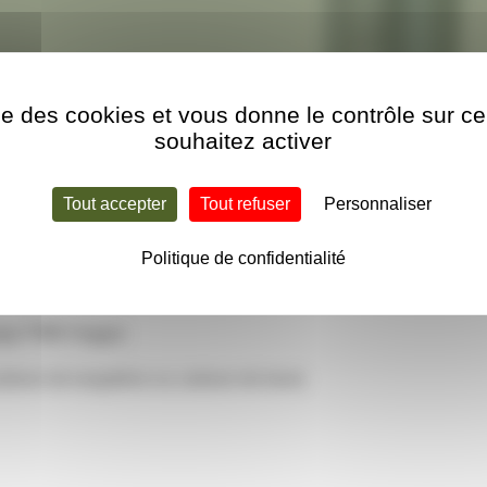
ise des cookies et vous donne le contrôle sur 
souhaitez activer
 de sablage PMB 90°
Tout accepter
Tout refuser
Personnaliser
Politique de confidentialité
lage PMB Hoggar.
arbure de tungstène ou carbure de bore)