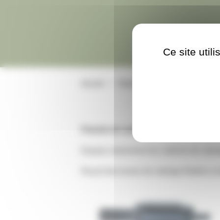
Ce site util
Accueil
Pistolets de sablage
Pistolet
Pistolet de sablage léger en acier.
Equipe notamment les cabines de sab
Reçoit des buses de sablage filetées (c