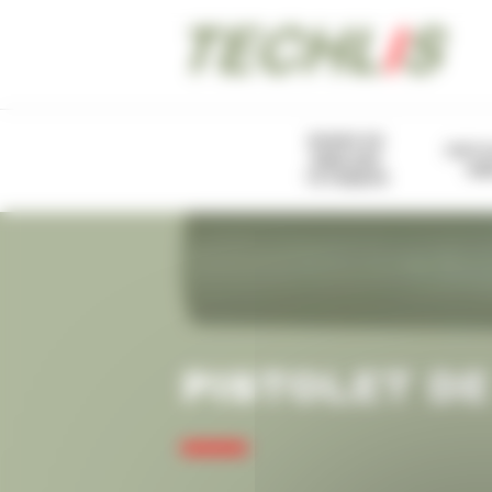
Panneau de gestion des cookies
BUSES DE
PIST
SABLAGE
SA
TETRABOR
PISTOLET DE