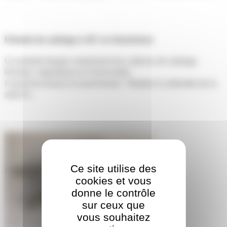
Pistolet de sablage à 45° en Aluminium
Ce pistolet équipe notamment les cabines de sablage
Rossler, Vaporblast ou Frerrocrtalic.
Il reçoit les buses et avant-buses Tetrabor à collerette de la
série N .
Ce site utilise des
cookies et vous
donne le contrôle
sur ceux que
vous souhaitez