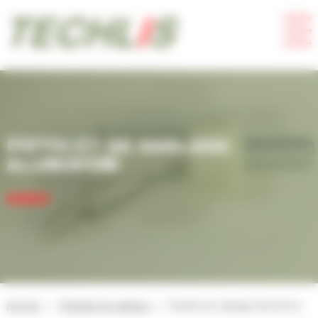
Panneau de gestion des cookies
PISTOLET DE SABLAGE
ALUMINIUM
Accueil
Pistolets de sablage
Pistolet de sablage Aluminium