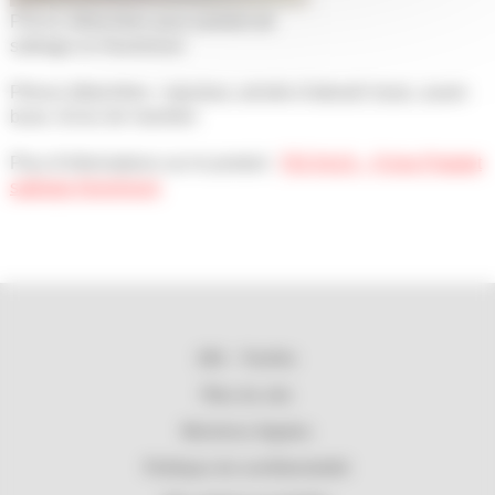
Pièces détachées pour pistolet de
sablage en Aluminium
Pièces détachées : injecteur, arrivée d’abrasif, buse, avant-
buse, écrou de maintien
Plus d’informations sur le produit :
TECHLIS – Fiche Pistolet
sablage Aluminium
202 – Techlis
Plan du site
Mentions légales
Politique de confidentialité