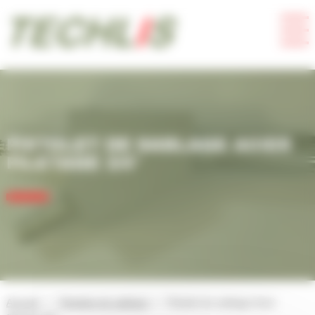
Panneau de gestion des cookies
PISTOLET DE SABLAGE ACIER
FILETAGE 3/4″
Accueil
Pistolets de sablage
Pistolet de sablage Acier