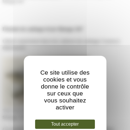
filetage 3/4″
Pistolet de sablage Acier filetage 3/4″
Utilisé notamment dans les cabines de sablage Cosma à
dépression.
Ce site utilise des
cookies et vous
donne le contrôle
sur ceux que
vous souhaitez
activer
TECHLIS Pistolet de sablage Acier Cosma
filetage 3/4
Tout accepter
Ce pistolet reçoit les buses en carbure de bore filetées