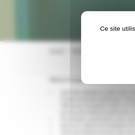
Ce site util
Accueil
Equipements de cabines de sab
Pièces d’origine pour cabine de sabl
Gants de sablage en latex avec man
Doigts et paumes préformés. Vendus 
références existantes (CMV1 et CMV
permet une meilleure préhension de
Porte-buses, porte-buses avec tuya
Buses en carbure de tungstène et 
Vitres de hublot et écrans plexi de 