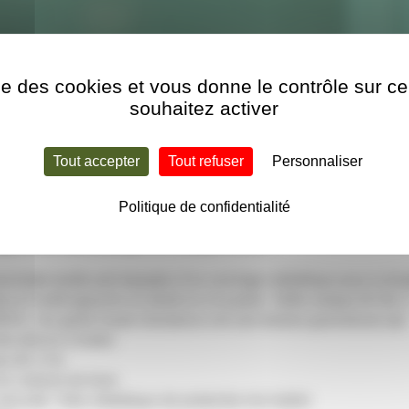
ise des cookies et vous donne le contrôle sur 
souhaitez activer
lage
Accessoires et pièces détachées pour cabine de sablage Arena
Tout accepter
Tout refuser
Personnaliser
Politique de confidentialité
age et de microbillage de marque Arena :
chette textile pré-équipée d’un cerclage métallique pour la fixa
à l’unité (gauche ou droit) ou à la paire. Taille unique (9-10). 
2) : les gants haute résistance ont une texture granuleuse qui
s pièces à traiter.
u de 3 ml,
en carbure de bore
sécurité. Toile métallique de protection du hublot