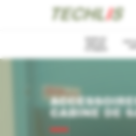
Panneau de gestion des cookies
BUSES DE
PIST
SABLAGE
SA
TETRABOR
ACCESSOIRE
CABINE DE 