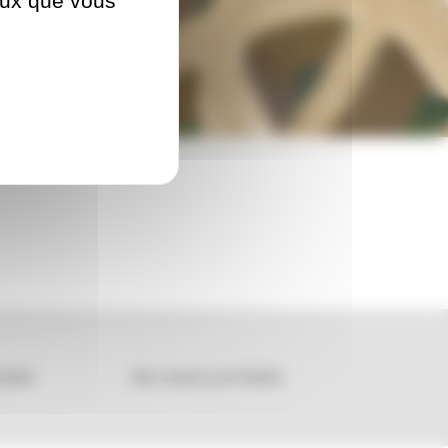
ceux que vous
ialité
Site réalisé par Kalélia