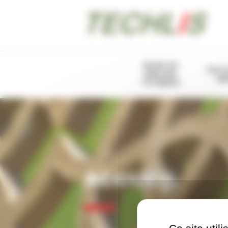
Panneau de gestion des cookies
BUSES DE
PIST
SABLAGE
SA
TETRABOR
ACCUEIL