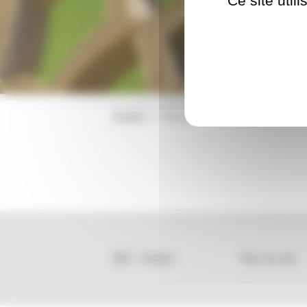
Ce site util
Accueil
Accueil
202 – Techlis
Plan du site