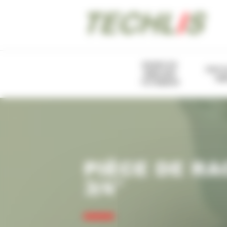
Panneau de gestion des cookies
BUSES DE
PIST
SABLAGE
SA
TETRABOR
PIÈCE DE R
3/4″