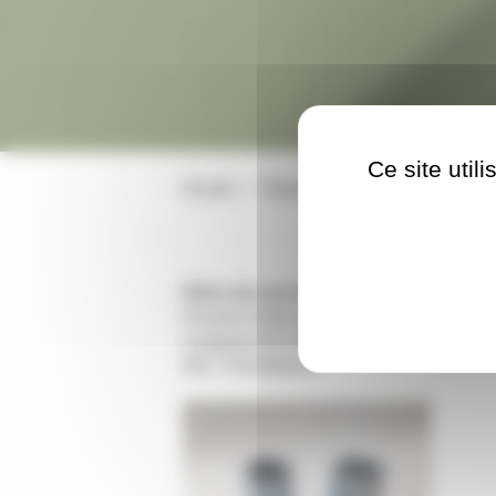
Ce site util
Accueil
Buses de sablage Tetrabor
P
Pièce de raccordement Tetrabor
perme
Permet d’utiliser un porte buse avec écr
Longueur 83 mm. Filetage interne 3/4 
Réf. 7010286415