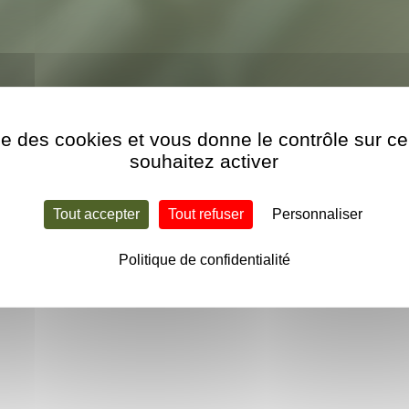
ise des cookies et vous donne le contrôle sur 
ièce de raccordement filetage interne 3/4″
souhaitez activer
Tout accepter
Tout refuser
Personnaliser
ttant d’utiliser une buse filetage 3/4″ en remplacement d’une bu
Politique de confidentialité
ou de maintien (bague vissée) non fileté.
pouce Ø 25 mm