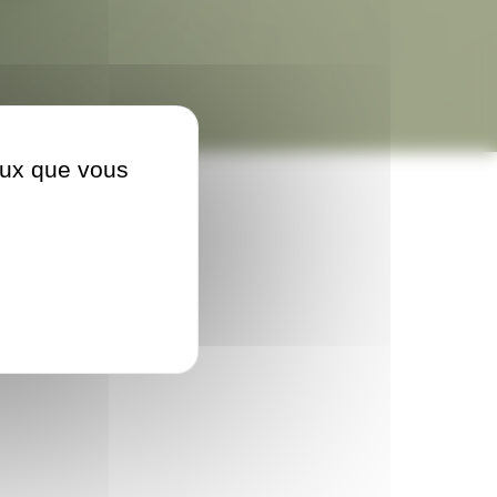
ceux que vous
se à collerette.