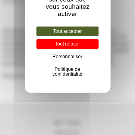
Silicate d’aluminium
vous souhaitez
activer
Abrasif non siliceux avec un fort pouvoir décapant. Le
Tout accepter
silicate d’aluminium est conditionné en sacs de 25 kg. Cet
abrasif de sablage est destiné à une utilisation unique sans
Tout refuser
système de récupération d’abrasifs, notamment sur chantier.
Personnaliser
Le silicate d’aluminium peut cependant être réutilisé
plusieurs fois avant érosion complète de ses grains.
Politique de
confidentialité
Plusieurs granulométries disponibles.
202 – Techlis
Plan du site