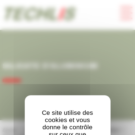
Panneau de gestion des cookies
SILICATE D’ALUMINIUM
Ce site utilise des
cookies et vous
donne le contrôle
Accueil
Abrasifs
Abrasifs « perdus » (non réutilisables)
sur ceux que