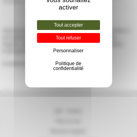
Archifine ©
activer
Tout accepter
Abrasif non siliceux dépourvu de tous métaux, l’Archifine ©
est particulièrement adapté au nettoyage de surfaces
Tout refuser
fragiles : pierre, bois, marbre dans le cadre d’opérations
Personnaliser
d’aérogommage ou d’hydrogommage.
Politique de
Conditionnement en sacs de 25 ou 33,3 kg.
confidentialité
202 – Techlis
Plan du site
Mentions légales